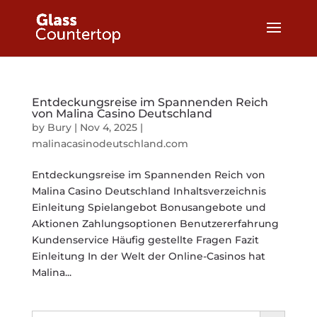
Entdeckungsreise im Spannenden Reich
von Malina Casino Deutschland
by
Bury
|
Nov 4, 2025
|
malinacasinodeutschland.com
Entdeckungsreise im Spannenden Reich von
Malina Casino Deutschland Inhaltsverzeichnis
Einleitung Spielangebot Bonusangebote und
Aktionen Zahlungsoptionen Benutzererfahrung
Kundenservice Häufig gestellte Fragen Fazit
Einleitung In der Welt der Online-Casinos hat
Malina...
Search Button
Search