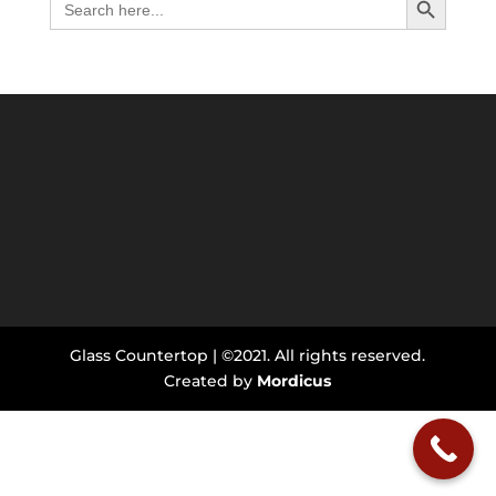
for:
Glass Countertop | ©2021. All rights reserved.
Created by
Mordicus