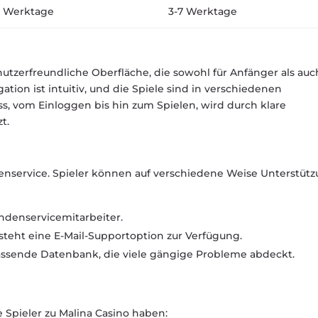
3 Werktage
3-7 Werktage
utzerfreundliche Oberfläche, die sowohl für Anfänger als auc
gation ist intuitiv, und die Spiele sind in verschiedenen
ss, vom Einloggen bis hin zum Spielen, wird durch klare
t.
denservice. Spieler können auf verschiedene Weise Unterstüt
ndenservicemitarbeiter.
teht eine E-Mail-Supportoption zur Verfügung.
ssende Datenbank, die viele gängige Probleme abdeckt.
ie Spieler zu Malina Casino haben: