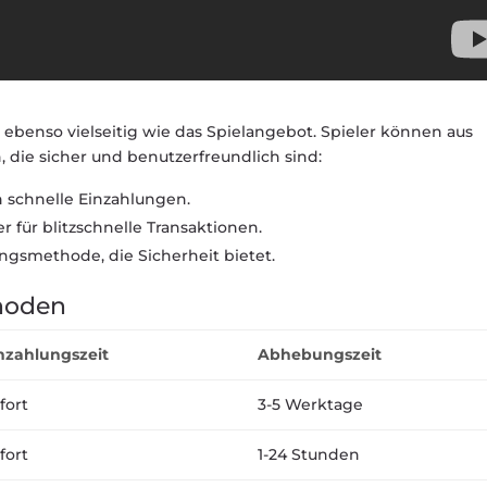
t ebenso vielseitig wie das Spielangebot. Spieler können aus
ie sicher und benutzerfreundlich sind:
 schnelle Einzahlungen.
r für blitzschnelle Transaktionen.
ungsmethode, die Sicherheit bietet.
hoden
nzahlungszeit
Abhebungszeit
fort
3-5 Werktage
fort
1-24 Stunden