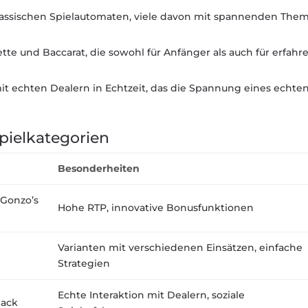
lassischen Spielautomaten, viele davon mit spannenden The
ette und Baccarat, die sowohl für Anfänger als auch für erfahr
it echten Dealern in Echtzeit, das die Spannung eines echte
Spielkategorien
Besonderheiten
 Gonzo’s
Hohe RTP, innovative Bonusfunktionen
Varianten mit verschiedenen Einsätzen, einfache
Strategien
Echte Interaktion mit Dealern, soziale
jack