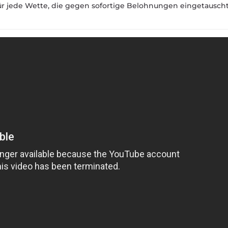
r jede Wette, die gegen sofortige Belohnungen eingetausch