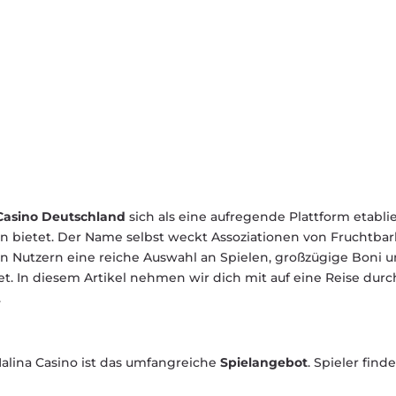
Casino Deutschland
sich als eine aufregende Plattform etablie
en bietet. Der Name selbst weckt Assoziationen von Fruchtbar
inen Nutzern eine reiche Auswahl an Spielen, großzügige Boni 
. In diesem Artikel nehmen wir dich mit auf eine Reise durc
.
lina Casino ist das umfangreiche
Spielangebot
. Spieler find