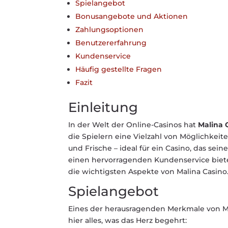
Spielangebot
Bonusangebote und Aktionen
Zahlungsoptionen
Benutzererfahrung
Kundenservice
Häufig gestellte Fragen
Fazit
Einleitung
In der Welt der Online-Casinos hat
Malina 
die Spielern eine Vielzahl von Möglichkeit
und Frische – ideal für ein Casino, das se
einen hervorragenden Kundenservice bietet
die wichtigsten Aspekte von Malina Casino
Spielangebot
Eines der herausragenden Merkmale von Ma
hier alles, was das Herz begehrt: