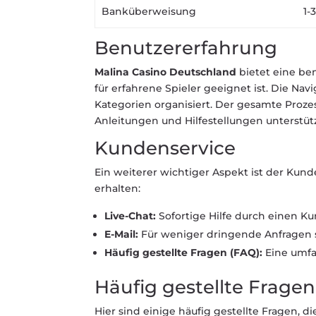
Banküberweisung
1-
Benutzererfahrung
Malina Casino Deutschland
bietet eine ben
für erfahrene Spieler geeignet ist. Die Navi
Kategorien organisiert. Der gesamte Proze
Anleitungen und Hilfestellungen unterstütz
Kundenservice
Ein weiterer wichtiger Aspekt ist der Kun
erhalten:
Live-Chat:
Sofortige Hilfe durch einen Ku
E-Mail:
Für weniger dringende Anfragen s
Häufig gestellte Fragen (FAQ):
Eine umfa
Häufig gestellte Fragen
Hier sind einige häufig gestellte Fragen, d