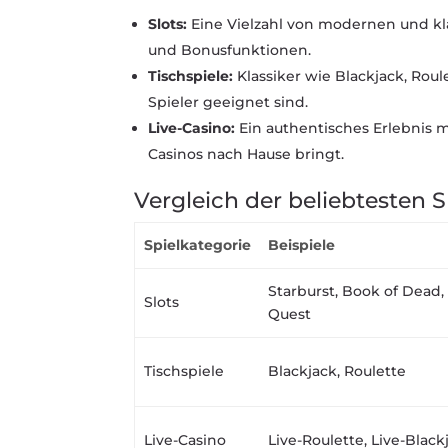
Slots:
Eine Vielzahl von modernen und k
und Bonusfunktionen.
Tischspiele:
Klassiker wie Blackjack, Roul
Spieler geeignet sind.
Live-Casino:
Ein authentisches Erlebnis m
Casinos nach Hause bringt.
Vergleich der beliebtesten 
Spielkategorie
Beispiele
Starburst, Book of Dead,
Slots
Quest
Tischspiele
Blackjack, Roulette
Live-Casino
Live-Roulette, Live-Black