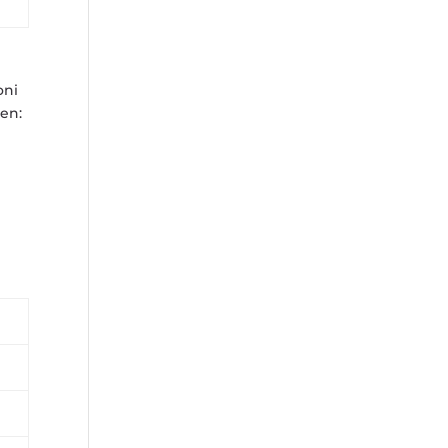
oni
hen: