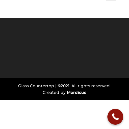
Glass Countertop | ©2021. All rights reserved.
Created by
Mordicus