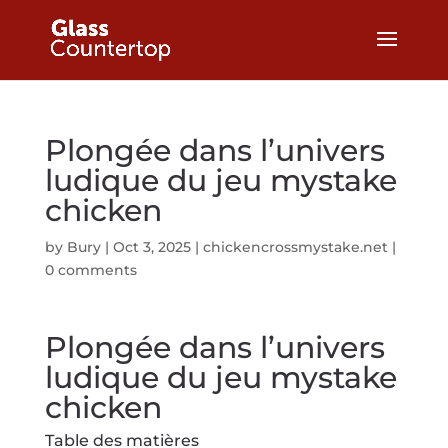
Plongée dans l’univers
ludique du jeu mystake
chicken
by
Bury
|
Oct 3, 2025
|
chickencrossmystake.net
|
0 comments
Plongée dans l’univers
ludique du jeu mystake
chicken
Table des matières