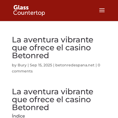
La aventura vibrante
que ofrece el casino
Betonred
by
Bury
|
Sep 15, 2025
|
betonredespana.net
|
0
comments
La aventura vibrante
que ofrece el casino
Betonred
Índice