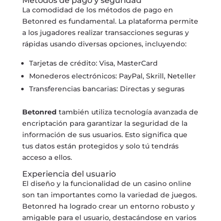
Métodos de pago y seguridad
La comodidad de los métodos de pago en
Betonred es fundamental. La plataforma permite
a los jugadores realizar transacciones seguras y
rápidas usando diversas opciones, incluyendo:
Tarjetas de crédito: Visa, MasterCard
Monederos electrónicos: PayPal, Skrill, Neteller
Transferencias bancarias: Directas y seguras
Betonred
también utiliza tecnología avanzada de
encriptación para garantizar la seguridad de la
información de sus usuarios. Esto significa que
tus datos están protegidos y solo tú tendrás
acceso a ellos.
Experiencia del usuario
El diseño y la funcionalidad de un casino online
son tan importantes como la variedad de juegos.
Betonred ha logrado crear un entorno robusto y
amigable para el usuario, destacándose en varios