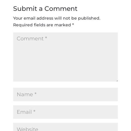
Submit a Comment
Your email address will not be published.
Required fields are marked
*