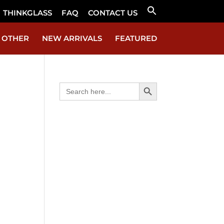
THINKGLASS
FAQ
CONTACT US
Search
for:
Search Button
OTHER
NEW ARRIVALS
FEATURED
Search Button
Search
for: