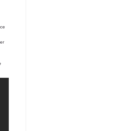
nce
ter
e