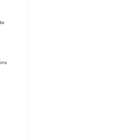
de
ions