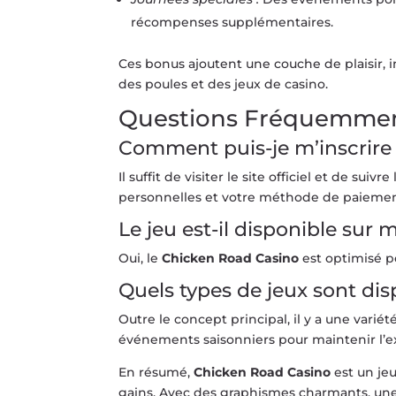
récompenses supplémentaires.
Ces bonus ajoutent une couche de plaisir, 
des poules et des jeux de casino.
Questions Fréquemmen
Comment puis-je m’inscrire
Il suffit de visiter le site officiel et de su
personnelles et votre méthode de paiemen
Le jeu est-il disponible sur 
Oui, le
Chicken Road Casino
est optimisé p
Quels types de jeux sont dis
Outre le concept principal, il y a une vari
événements saisonniers pour maintenir l’ex
En résumé,
Chicken Road Casino
est un je
gains. Avec des graphismes charmants, une 