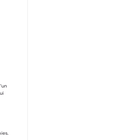
d’un
ui
hies.