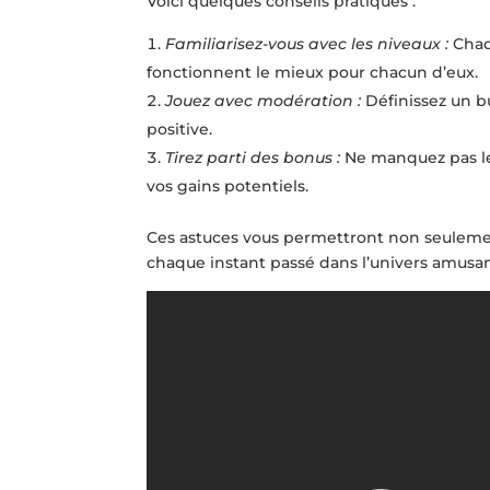
Voici quelques conseils pratiques :
Familiarisez-vous avec les niveaux :
Chaqu
fonctionnent le mieux pour chacun d’eux.
Jouez avec modération :
Définissez un bu
positive.
Tirez parti des bonus :
Ne manquez pas le
vos gains potentiels.
Ces astuces vous permettront non seuleme
chaque instant passé dans l’univers amusa