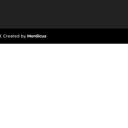
ed. Created by
Mordicus