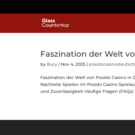
Faszination der Welt v
by
Bury
|
Nov 4, 2025
|
posidocasinodeutsc
Faszination der Welt von Posido Casino in 
Nachteile Spielen im Posido Casino Spiel
und Zuverlässigkeit Häufige Fragen (FAQs) W