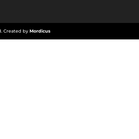
ed. Created by
Mordicus