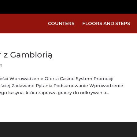
COUNTERS
FLOORS AND STEPS
r z Gamblorią
om
treści Wprowadzenie Oferta Casino System Promocji
zęściej Zadawane Pytania Podsumowanie Wprowadzenie
go kasyna, która zaprasza graczy do odkrywania...