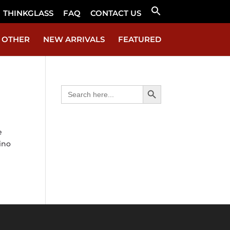
THINKGLASS
FAQ
CONTACT US
Search
for:
Search Button
OTHER
NEW ARRIVALS
FEATURED
Search Button
Search
for:
e
ino