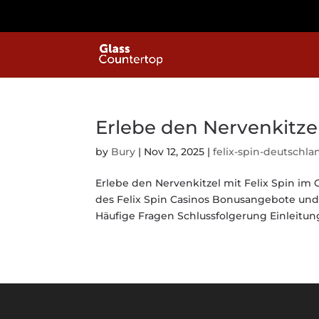
Erlebe den Nervenkitzel
by
Bury
|
Nov 12, 2025
|
felix-spin-deutschl
Erlebe den Nervenkitzel mit Felix Spin im C
des Felix Spin Casinos Bonusangebote und
Häufige Fragen Schlussfolgerung Einleitun