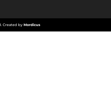
ed. Created by
Mordicus