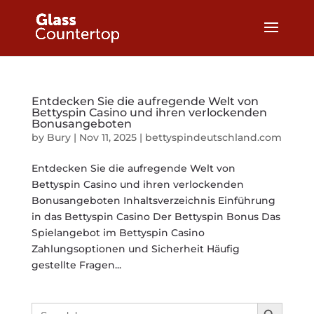
Entdecken Sie die aufregende Welt von
Bettyspin Casino und ihren verlockenden
Bonusangeboten
by
Bury
|
Nov 11, 2025
|
bettyspindeutschland.com
Entdecken Sie die aufregende Welt von
Bettyspin Casino und ihren verlockenden
Bonusangeboten Inhaltsverzeichnis Einführung
in das Bettyspin Casino Der Bettyspin Bonus Das
Spielangebot im Bettyspin Casino
Zahlungsoptionen und Sicherheit Häufig
gestellte Fragen...
Search Button
Search