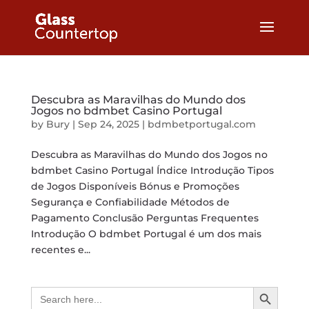
Descubra as Maravilhas do Mundo dos
Jogos no bdmbet Casino Portugal
by
Bury
|
Sep 24, 2025
|
bdmbetportugal.com
Descubra as Maravilhas do Mundo dos Jogos no
bdmbet Casino Portugal Índice Introdução Tipos
de Jogos Disponíveis Bónus e Promoções
Segurança e Confiabilidade Métodos de
Pagamento Conclusão Perguntas Frequentes
Introdução O bdmbet Portugal é um dos mais
recentes e...
Search Button
Search
for: