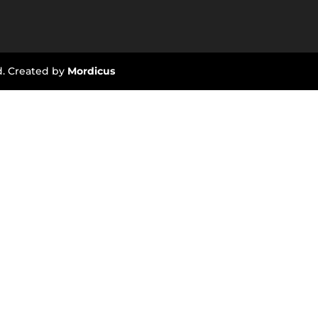
ed. Created by
Mordicus