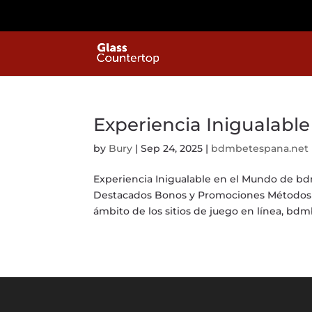
Experiencia Inigualabl
by
Bury
|
Sep 24, 2025
|
bdmbetespana.net
Experiencia Inigualable en el Mundo de b
Destacados Bonos y Promociones Métodos d
ámbito de los sitios de juego en línea, bdm