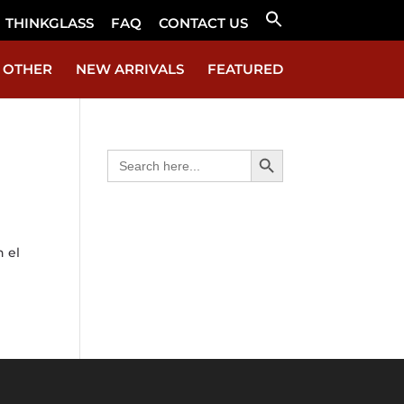
THINKGLASS
FAQ
CONTACT US
Search
for:
Search Button
OTHER
NEW ARRIVALS
FEATURED
Search Button
Search
for:
 el