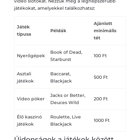
video slotokat. Nézzük meg a legnépszerűbb
játékokat, amelyekkel találkozhatsz:
Ajánlott
Játék
Példák
minimális
típusa
tét
Book of Dead,
Nyerőgépek
100 Ft
Starburst
Asztali
Baccarat,
500 Ft
játékok
Blackjack
Jacks or Better,
Video póker
200 Ft
Deuces Wild
Élő kaszinó
Roulette, Live
1000 Ft
játékok
Blackjack
Újdonságok a játékok között