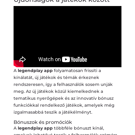
A
legendplay app
folyamatosan frissíti a
kínálatát, új játékok és témák érkeznek
rendszeresen, így a felhasználók sosem unják
meg. Az új játékok közül kiemelkednek a
tematikus nyerőgépek és az innovatív bónusz
funkciókkal rendelkező játékok, amelyek még
izgalmasabbá teszik a játékélményt.
Bónuszok és promóciók
A
legendplay app
többféle bónuszt kínál,
amelyek lehetővé teszik a felhasználók számára,