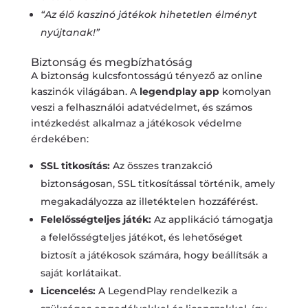
“Az élő kaszinó játékok hihetetlen élményt
nyújtanak!”
Biztonság és megbízhatóság
A biztonság kulcsfontosságú tényező az online
kaszinók világában. A
legendplay app
komolyan
veszi a felhasználói adatvédelmet, és számos
intézkedést alkalmaz a játékosok védelme
érdekében:
SSL titkosítás:
Az összes tranzakció
biztonságosan, SSL titkosítással történik, amely
megakadályozza az illetéktelen hozzáférést.
Felelősségteljes játék:
Az applikáció támogatja
a felelősségteljes játékot, és lehetőséget
biztosít a játékosok számára, hogy beállítsák a
saját korlátaikat.
Licencelés:
A LegendPlay rendelkezik a