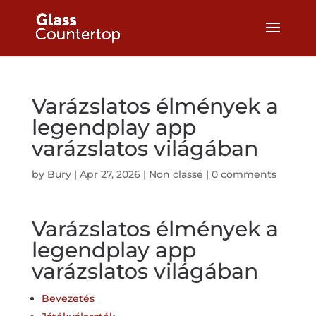
Varázslatos élmények a
legendplay app
varázslatos világában
by
Bury
|
Apr 27, 2026
|
Non classé
|
0 comments
Varázslatos élmények a
legendplay app
varázslatos világában
Bevezetés