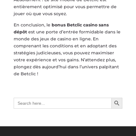
entièrement optimisé pour vous permettre de
jouer où que vous soyez.
En conclusion, le
bonus Betclic casino sans
dépôt
est une porte d’entrée formidable dans le
monde des jeux de casino en ligne. En
comprenant les conditions et en adoptant des
stratégies judicieuses, vous pouvez maximiser
votre expérience et vos gains. N’attendez plus,
plongez dès aujourd’hui dans l’univers palpitant
de Betclic !
Search Button
Search
for: