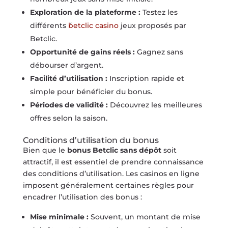
Exploration de la plateforme :
Testez les
différents
́betclic casino
jeux proposés par
Betclic.
Opportunité de gains réels :
Gagnez sans
débourser d’argent.
Facilité d’utilisation :
Inscription rapide et
simple pour bénéficier du bonus.
Périodes de validité :
Découvrez les meilleures
offres selon la saison.
Conditions d’utilisation du bonus
Bien que le
bonus Betclic sans dépôt
soit
attractif, il est essentiel de prendre connaissance
des conditions d’utilisation. Les casinos en ligne
imposent généralement certaines règles pour
encadrer l’utilisation des bonus :
Mise minimale :
Souvent, un montant de mise