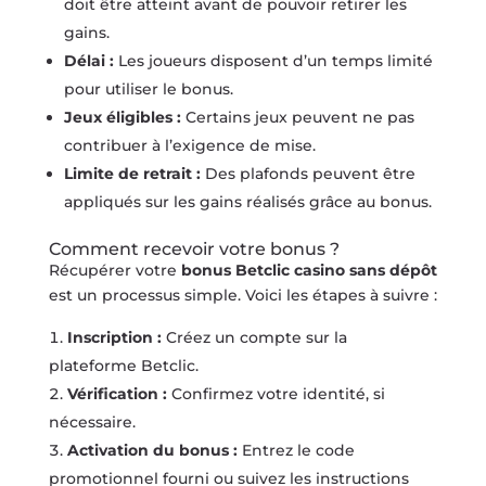
doit être atteint avant de pouvoir retirer les
gains.
Délai :
Les joueurs disposent d’un temps limité
pour utiliser le bonus.
Jeux éligibles :
Certains jeux peuvent ne pas
contribuer à l’exigence de mise.
Limite de retrait :
Des plafonds peuvent être
appliqués sur les gains réalisés grâce au bonus.
Comment recevoir votre bonus ?
Récupérer votre
bonus Betclic casino sans dépôt
est un processus simple. Voici les étapes à suivre :
Inscription :
Créez un compte sur la
plateforme Betclic.
Vérification :
Confirmez votre identité, si
nécessaire.
Activation du bonus :
Entrez le code
promotionnel fourni ou suivez les instructions