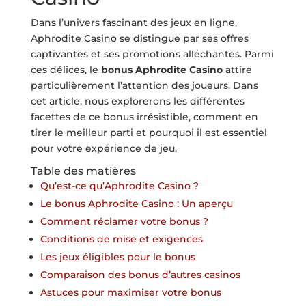
Dans l’univers fascinant des jeux en ligne,
Aphrodite Casino se distingue par ses offres
captivantes et ses promotions alléchantes. Parmi
ces délices, le
bonus Aphrodite Casino
attire
particulièrement l’attention des joueurs. Dans
cet article, nous explorerons les différentes
facettes de ce bonus irrésistible, comment en
tirer le meilleur parti et pourquoi il est essentiel
pour votre expérience de jeu.
Table des matières
Qu’est-ce qu’Aphrodite Casino ?
Le bonus Aphrodite Casino : Un aperçu
Comment réclamer votre bonus ?
Conditions de mise et exigences
Les jeux éligibles pour le bonus
Comparaison des bonus d’autres casinos
Astuces pour maximiser votre bonus