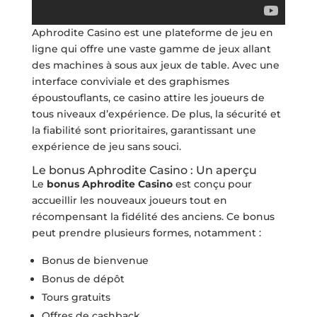
Aphrodite Casino est une plateforme de jeu en
ligne qui offre une vaste gamme de jeux allant
des machines à sous aux jeux de table. Avec une
interface conviviale et des graphismes
époustouflants, ce casino attire les joueurs de
tous niveaux d’expérience. De plus, la sécurité et
la fiabilité sont prioritaires, garantissant une
expérience de jeu sans souci.
Le bonus Aphrodite Casino : Un aperçu
Le
bonus Aphrodite Casino
est conçu pour
accueillir les nouveaux joueurs tout en
récompensant la fidélité des anciens. Ce bonus
peut prendre plusieurs formes, notamment :
Bonus de bienvenue
Bonus de dépôt
Tours gratuits
Offres de cashback