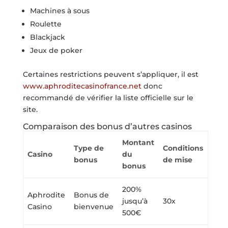
Machines à sous
Roulette
Blackjack
Jeux de poker
Certaines restrictions peuvent s’appliquer, il est
www.aphroditecasinofrance.net
donc
recommandé de vérifier la liste officielle sur le
site.
Comparaison des bonus d’autres casinos
Montant
Type de
Conditions
Casino
du
bonus
de mise
bonus
200%
Aphrodite
Bonus de
jusqu’à
30x
Casino
bienvenue
500€