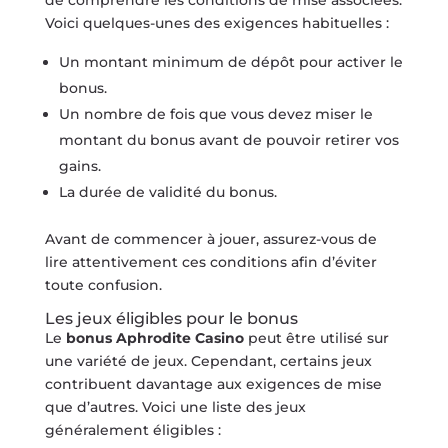
de comprendre les conditions de mise associées.
Voici quelques-unes des exigences habituelles :
Un montant minimum de dépôt pour activer le
bonus.
Un nombre de fois que vous devez miser le
montant du bonus avant de pouvoir retirer vos
gains.
La durée de validité du bonus.
Avant de commencer à jouer, assurez-vous de
lire attentivement ces conditions afin d’éviter
toute confusion.
Les jeux éligibles pour le bonus
Le
bonus Aphrodite Casino
peut être utilisé sur
une variété de jeux. Cependant, certains jeux
contribuent davantage aux exigences de mise
que d’autres. Voici une liste des jeux
généralement éligibles :