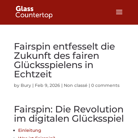
Fairspin entfesselt die
Zukunft des fairen
Glücksspielens in
Echtzeit
by
Bury
|
Feb 9, 2026
|
Non classé
|
0 comments
Fairspin: Die Revolution
im digitalen Glücksspiel
Einleitung