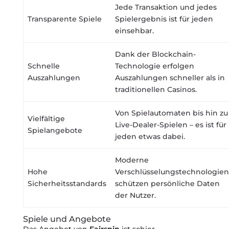
Jede Transaktion und jedes
Transparente Spiele
Spielergebnis ist für jeden
einsehbar.
Dank der Blockchain-
Schnelle
Technologie erfolgen
Auszahlungen
Auszahlungen schneller als in
traditionellen Casinos.
Von Spielautomaten bis hin zu
Vielfältige
Live-Dealer-Spielen – es ist für
Spielangebote
jeden etwas dabei.
Moderne
Hohe
Verschlüsselungstechnologien
Sicherheitsstandards
schützen persönliche Daten
der Nutzer.
Spiele und Angebote