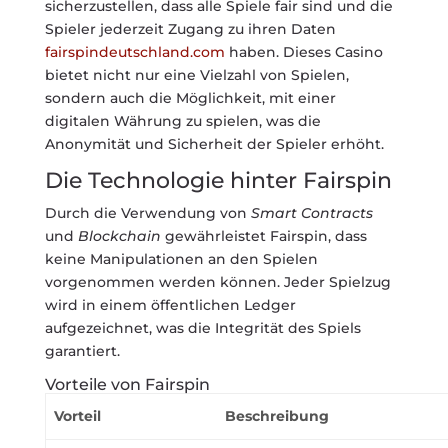
sicherzustellen, dass alle Spiele fair sind und die
Spieler jederzeit Zugang zu ihren Daten
fairspindeutschland.com
haben. Dieses Casino
bietet nicht nur eine Vielzahl von Spielen,
sondern auch die Möglichkeit, mit einer
digitalen Währung zu spielen, was die
Anonymität und Sicherheit der Spieler erhöht.
Die Technologie hinter Fairspin
Durch die Verwendung von
Smart Contracts
und
Blockchain
gewährleistet Fairspin, dass
keine Manipulationen an den Spielen
vorgenommen werden können. Jeder Spielzug
wird in einem öffentlichen Ledger
aufgezeichnet, was die Integrität des Spiels
garantiert.
Vorteile von Fairspin
Vorteil
Beschreibung