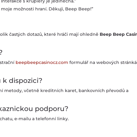
. Interakce s krupiéry je jedinečná.”
it moje možnosti hraní. Děkuji, Beep Beep!”
kolik častých dotazů, které hráči mají ohledně
Beep Beep Casi
?
istrační
beepbeepcasinocz.com
formulář na webových stránk
 k dispozici?
í metody, včetně kreditních karet, bankovních převodů a
ákaznickou podporu?
chatu, e-mailu a telefonní linky.