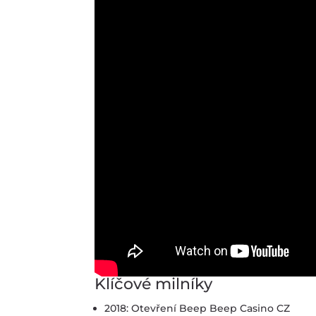
Klíčové milníky
2018: Otevření Beep Beep Casino CZ