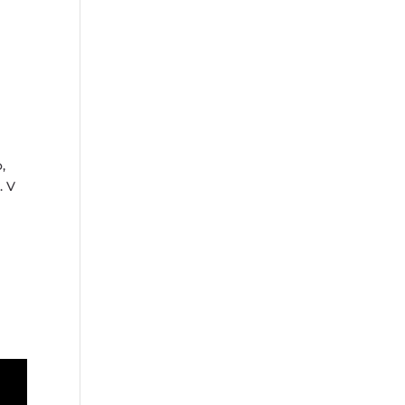
,
. V