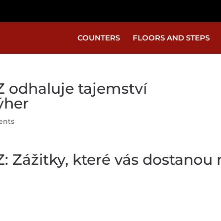
COUNTERS
FLOORS AND STEPS
 odhaluje tajemství
ýher
ents
 Zážitky, které vás dostanou 