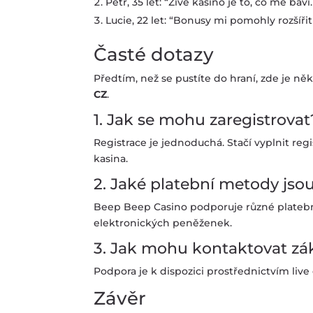
Petr, 35 let: “Živé kasino je to, co mě baví
Lucie, 22 let: “Bonusy mi pomohly rozšíř
Časté dotazy
Předtím, než se pustíte do hraní, zde je ně
CZ
.
1. Jak se mohu zaregistrovat
Registrace je jednoduchá. Stačí vyplnit reg
kasina.
2. Jaké platební metody jsou
Beep Beep Casino podporuje různé platebn
elektronických peněženek.
3. Jak mohu kontaktovat z
Podpora je k dispozici prostřednictvím live 
Závěr