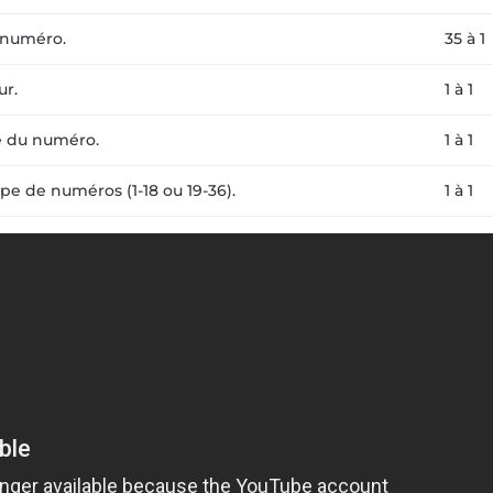
l numéro.
35 à 1
ur.
1 à 1
té du numéro.
1 à 1
pe de numéros (1-18 ou 19-36).
1 à 1