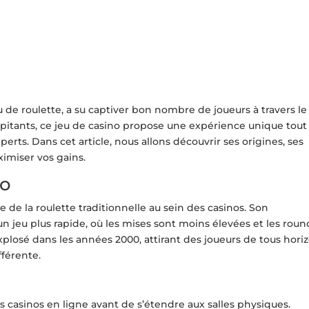
u de roulette, a su captiver bon nombre de joueurs à travers le
lpitants, ce jeu de casino propose une expérience unique tout
rts. Dans cet article, nous allons découvrir ses origines, ses
ximiser vos gains.
no
e la roulette traditionnelle au sein des casinos. Son
n jeu plus rapide, où les mises sont moins élevées et les roun
explosé dans les années 2000, attirant des joueurs de tous hori
fférente.
les casinos en ligne avant de s’étendre aux salles physiques.