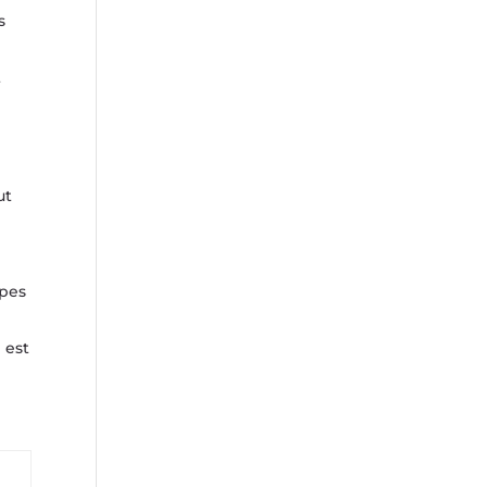
s
t
ut
upes
e est