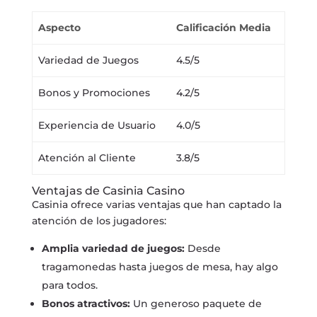
Aspecto
Calificación Media
Variedad de Juegos
4.5/5
Bonos y Promociones
4.2/5
Experiencia de Usuario
4.0/5
Atención al Cliente
3.8/5
Ventajas de Casinia Casino
Casinia ofrece varias ventajas que han captado la
atención de los jugadores:
Amplia variedad de juegos:
Desde
tragamonedas hasta juegos de mesa, hay algo
para todos.
Bonos atractivos:
Un generoso paquete de