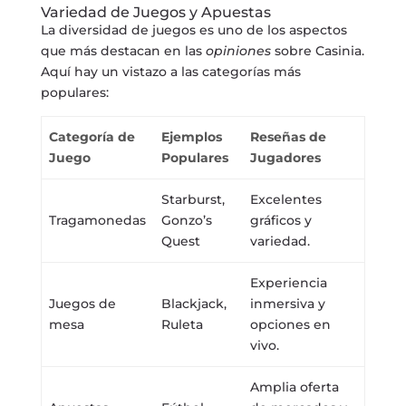
Variedad de Juegos y Apuestas
La diversidad de juegos es uno de los aspectos
que más destacan en las
opiniones
sobre Casinia.
Aquí hay un vistazo a las categorías más
populares:
Categoría de
Ejemplos
Reseñas de
Juego
Populares
Jugadores
Starburst,
Excelentes
Tragamonedas
Gonzo’s
gráficos y
Quest
variedad.
Experiencia
Juegos de
Blackjack,
inmersiva y
mesa
Ruleta
opciones en
vivo.
Amplia oferta