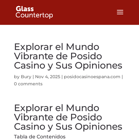
Explorar el Mundo
Vibrante de Posido
Casino y Sus Opiniones
by
Bury
|
Nov 4, 2025
|
posidocasinoespana.com
|
0 comments
Explorar el Mundo
Vibrante de Posido
Casino y Sus Opiniones
Tabla de Contenidos