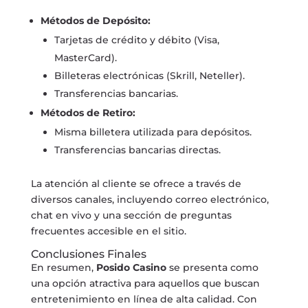
Métodos de Depósito:
Tarjetas de crédito y débito (Visa,
MasterCard).
Billeteras electrónicas (Skrill, Neteller).
Transferencias bancarias.
Métodos de Retiro:
Misma billetera utilizada para depósitos.
Transferencias bancarias directas.
La atención al cliente se ofrece a través de
diversos canales, incluyendo correo electrónico,
chat en vivo y una sección de preguntas
frecuentes accesible en el sitio.
Conclusiones Finales
En resumen,
Posido Casino
se presenta como
una opción atractiva para aquellos que buscan
entretenimiento en línea de alta calidad. Con