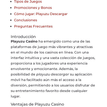
Tipos de Juegos
Promociones y Bonos
Cómo jugar: Playuzu Descargar
Conclusiones
Preguntas Frecuentes
Introducción
Playuzu Casino
ha emergido como una de las
plataformas de juego más vibrantes y atractivas
en el mundo de los casinos en línea. Con una
interfaz intuitiva y una vasta colección de juegos,
proporciona a los jugadores una experiencia
envolvente y emocionante. Además, la
posibilidad de
playuzu descargar
su aplicación
móvil ha facilitado aún más el acceso a la
diversión, permitiendo a los usuarios disfrutar de
su entretenimiento favorito desde cualquier
lugar.
Ventajas de Playuzu Casino