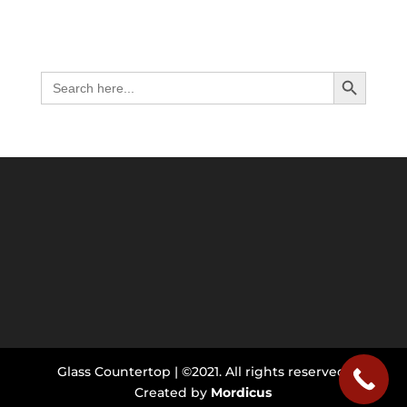
Search Button
Search
for:
Glass Countertop | ©2021. All rights reserved.
Created by
Mordicus