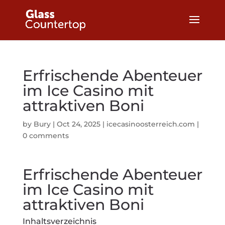
Erfrischende Abenteuer
im Ice Casino mit
attraktiven Boni
by
Bury
|
Oct 24, 2025
|
icecasinoosterreich.com
|
0 comments
Erfrischende Abenteuer
im Ice Casino mit
attraktiven Boni
Inhaltsverzeichnis