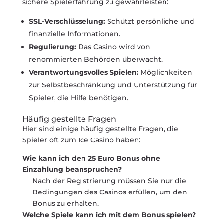
sichere Spielerfahrung zu gewährleisten:
SSL-Verschlüsselung:
Schützt persönliche und
finanzielle Informationen.
Regulierung:
Das Casino wird von
renommierten Behörden überwacht.
Verantwortungsvolles Spielen:
Möglichkeiten
zur Selbstbeschränkung und Unterstützung für
Spieler, die Hilfe benötigen.
Häufig gestellte Fragen
Hier sind einige häufig gestellte Fragen, die
Spieler oft zum Ice Casino haben:
Wie kann ich den 25 Euro Bonus ohne
Einzahlung beanspruchen?
Nach der Registrierung müssen Sie nur die
Bedingungen des Casinos erfüllen, um den
Bonus zu erhalten.
Welche Spiele kann ich mit dem Bonus spielen?