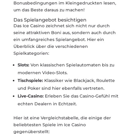
Bonusbedingungen im Kleingedruckten lesen,
um das Beste daraus zu machen!
Das Spielangebot besichtigen
Das Ice Casino zeichnet sich nicht nur durch
seine attraktiven Boni aus, sondern auch durch
ein umfangreiches Spielangebot. Hier ein
Überblick über die verschiedenen
Spielkategorien:
Slots:
Von klassischen Spielautomaten bis zu
modernen Video-Slots.
Tischspiele:
Klassiker wie Blackjack, Roulette
und Poker sind hier ebenfalls vertreten.
Live-Casino:
Erleben Sie das Casino-Gefühl mit
echten Dealern in Echtzeit.
Hier ist eine Vergleichstabelle, die einige der
beliebtesten Spiele im Ice Casino
gegenüberstellt: