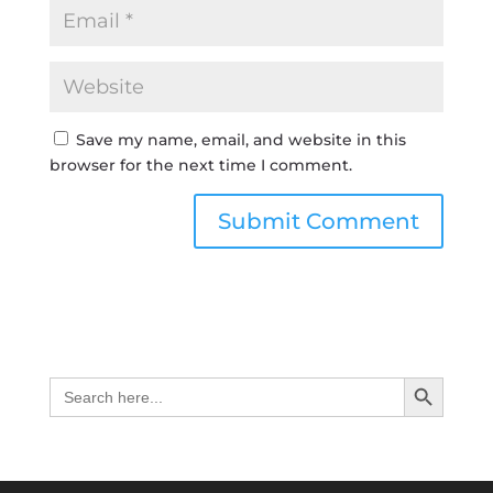
Save my name, email, and website in this
browser for the next time I comment.
Search Button
Search
for: