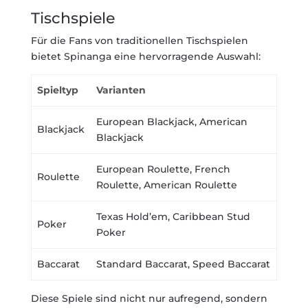
Tischspiele
Für die Fans von traditionellen Tischspielen
bietet Spinanga eine hervorragende Auswahl:
Spieltyp
Varianten
European Blackjack, American
Blackjack
Blackjack
European Roulette, French
Roulette
Roulette, American Roulette
Texas Hold’em, Caribbean Stud
Poker
Poker
Baccarat
Standard Baccarat, Speed Baccarat
Diese Spiele sind nicht nur aufregend, sondern