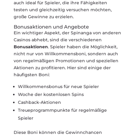
auch ideal für Spieler, die ihre Fähigkeiten
testen und gleichzeitig versuchen möchten,
große Gewinne zu erzielen.
Bonusaktionen und Angebote
Ein wichtiger Aspekt, der Spinanga von anderen
Casinos abhebt, sind die verschiedenen
Bonusaktionen
. Spieler haben die Möglichkeit,
nicht nur von Willkommensboni, sondern auch
von regelmäßigen Promotionen und speziellen
Aktionen zu profitieren. Hier sind einige der
häufigsten Boni:
Willkommensbonus für neue Spieler
Woche der kostenlosen Spins
Cashback-Aktionen
Treueprogrammpunkte für regelmäßige
Spieler
Diese Boni können die Gewinnchancen