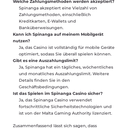
Welche Zahlungsmethoden werden akzeptiert?
Spinanga akzeptiert eine Vielzahl von
Zahlungsmethoden, einschließlich
Kreditkarten, E-Wallets und
Banküberweisungen.
Kann ich Spinanga auf meinem Mobilgerät
nutzen?
Ja, das Casino ist vollständig für mobile Geräte
optimiert, sodass Sie überall spielen können.
Gibt es eine Auszahlungslimit?
Ja, Spinanga hat ein tägliches, wöchentliches
und monatliches Auszahlungslimit. Weitere
Details finden Sie in den
Geschäftsbedingungen.
Ist das Spielen im Spinanga Casino sicher?
Ja, das Spinanga Casino verwendet
fortschrittliche Sicherheitstechnologien und
ist von der Malta Gaming Authority lizenziert.
Zusammenfassend lässt sich sagen, dass