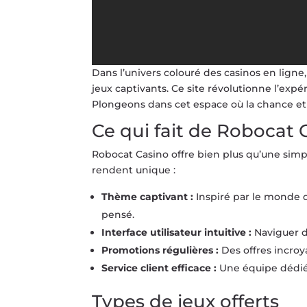
Dans l’univers colouré des casinos en ligne
jeux captivants. Ce site révolutionne l’expé
Plongeons dans cet espace où la chance et l
Ce qui fait de Robocat 
Robocat Casino offre bien plus qu’une simpl
rendent unique :
Thème captivant :
Inspiré par le monde 
pensé.
Interface utilisateur intuitive :
Naviguer da
Promotions régulières :
Des offres incroy
Service client efficace :
Une équipe dédiée
Types de jeux offerts