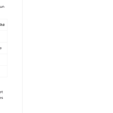
 un
ité
e
et
es