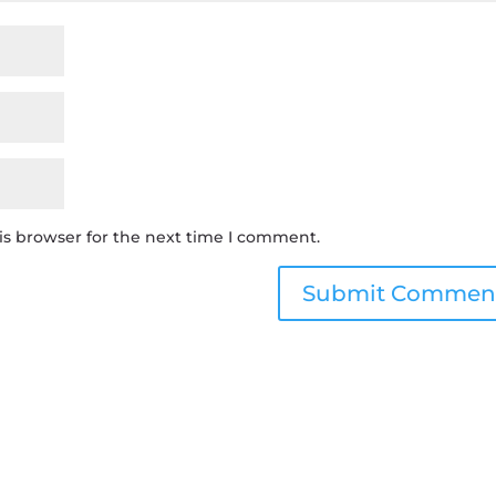
is browser for the next time I comment.