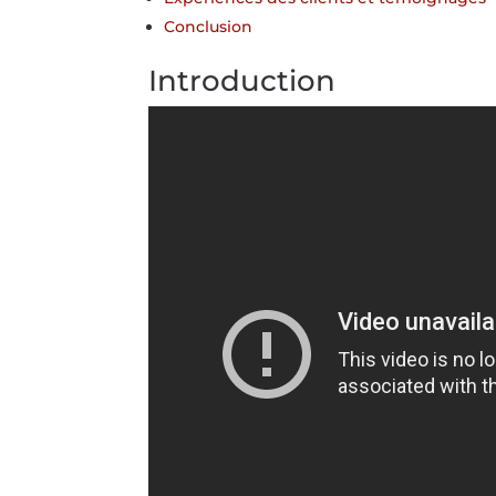
Conclusion
Introduction