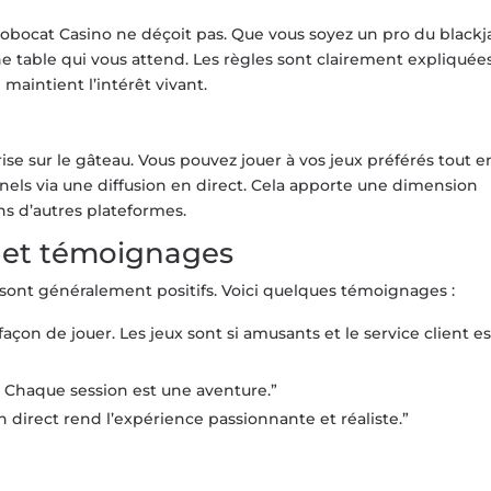
Robocat Casino ne déçoit pas. Que vous soyez un pro du blackj
ne table qui vous attend. Les règles sont clairement expliquées
 maintient l’intérêt vivant.
rise sur le gâteau. Vous pouvez jouer à vos jeux préférés tout e
nels via une diffusion en direct. Cela apporte une dimension
ns d’autres plateformes.
s et témoignages
 sont généralement positifs. Voici quelques témoignages :
çon de jouer. Les jeux sont si amusants et le service client es
Chaque session est une aventure.”
n direct rend l’expérience passionnante et réaliste.”