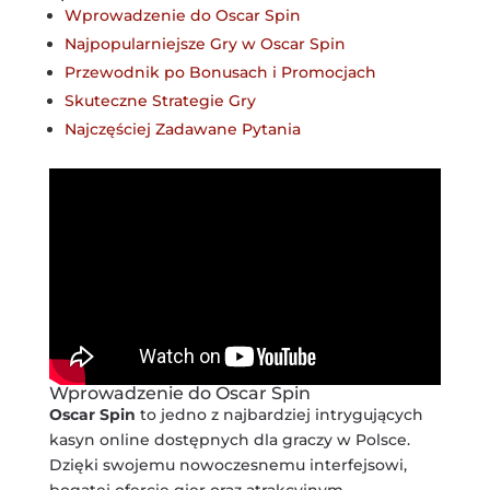
Wprowadzenie do Oscar Spin
Najpopularniejsze Gry w Oscar Spin
Przewodnik po Bonusach i Promocjach
Skuteczne Strategie Gry
Najczęściej Zadawane Pytania
Wprowadzenie do Oscar Spin
Oscar Spin
to jedno z najbardziej intrygujących
kasyn online dostępnych dla graczy w Polsce.
Dzięki swojemu nowoczesnemu interfejsowi,
bogatej ofercie gier oraz atrakcyjnym