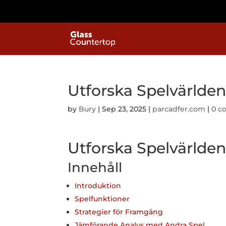
Utforska Spelvärlde
by
Bury
|
Sep 23, 2025
|
parcadfer.com
|
0 c
Utforska Spelvärlde
Innehåll
Introduktion
Spelfunktioner
Strategier för Framgång
Jämförande Analys med Andra Spel