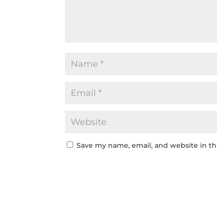
Save my name, email, and website in th