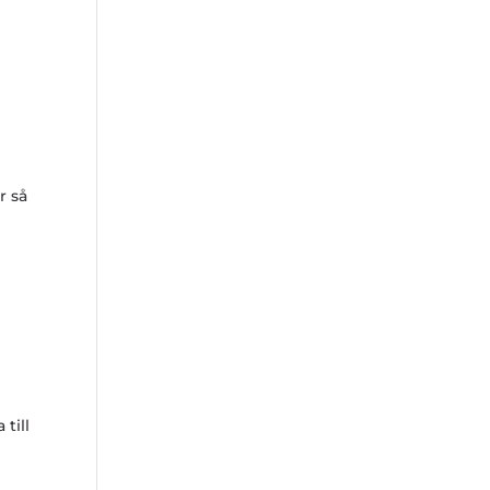
r så
till