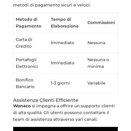
metodi di pagamento sicuri e veloci:
Metodo di
Tempo di
Commissioni
Pagamento
Elaborazione
Carta di
Immediato
Nessuna
Credito
Portafogli
Nessuna o
Immediato
Elettronici
minima
Bonifico
1-3 giorni
Variabile
Bancario
Assistenza Clienti Efficiente
Wonaco
si impegna a offrire un supporto clienti
di alta qualità. Gli utenti possono contattare il
team di assistenza attraverso vari canali: