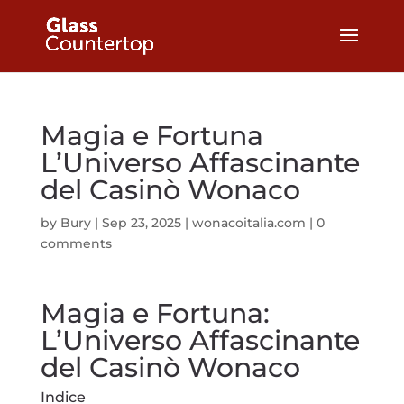
Magia e Fortuna
L’Universo Affascinante
del Casinò Wonaco
by
Bury
|
Sep 23, 2025
|
wonacoitalia.com
|
0
comments
Magia e Fortuna:
L’Universo Affascinante
del Casinò Wonaco
Indice