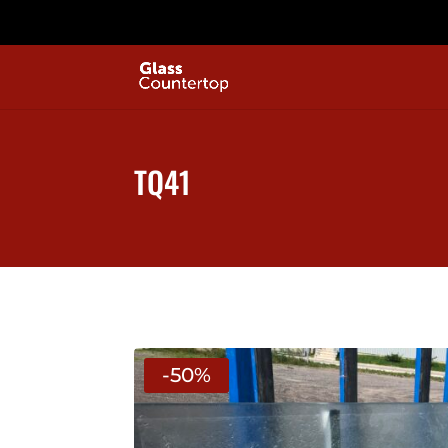
TQ41
-50%