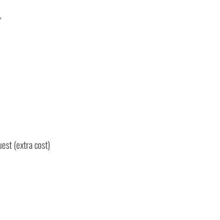
″
est (extra cost)